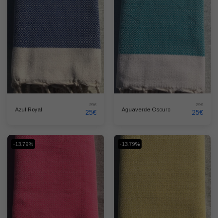
29
€
29
€
Azul Royal
Aguaverde Oscuro
25
€
25
€
-13.79%
-13.79%