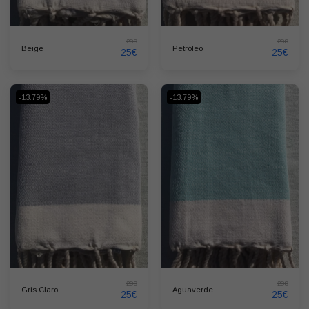
29
€
29
€
Beige
Petróleo
25
€
25
€
-13.79%
-13.79%
29
€
29
€
Gris Claro
Aguaverde
25
€
25
€