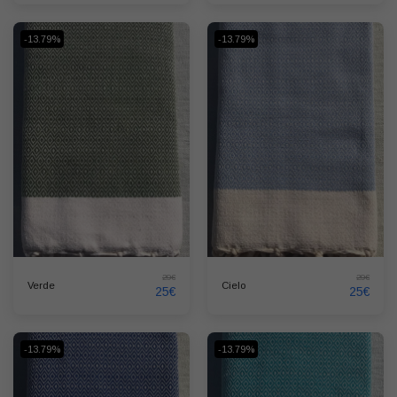
-13.79%
-13.79%
29
€
29
€
Verde
Cielo
25
€
25
€
-13.79%
-13.79%