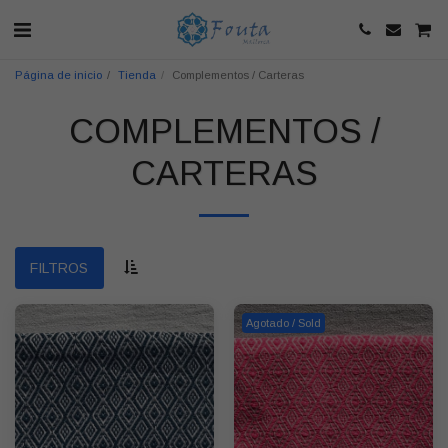
Página de inicio
Tienda
Complementos / Carteras
COMPLEMENTOS /
CARTERAS
FILTROS
Agotado / Sold