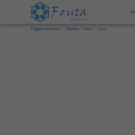
P
Página de inicio
Tienda
Flúor
Flúor