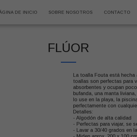
ÁGINA DE INICIO
SOBRE NOSOTROS
CONTACTO
FLÚOR
La toalla Fouta está hecha
toallas son perfectas para
absorbentes y ocupan poco 
bufanda, una manta liviana
lo use en la playa, la pisci
perfectamente con cualquie
Detalles:
- Algodón de alta calidad
- Perfectas para viajar, se
- Lavar a 30/40 grados en l
- Miden aprox. 200 x 100 c