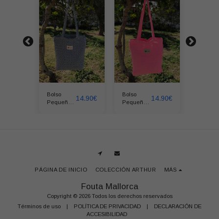
Bolso
Bolso
Bolso
14.90
€
14.90
€
14.90
€
Pequeño
Pequeño
Pequeñ
ZIGZAG
ZIGZAG
ZIGZAG
Petróleo
Rosa Flúor
Beige
PÁGINA DE INICIO
COLECCIÓN ARTHUR
MÁS
Fouta Mallorca
Copyright © 2026 Todos los derechos reservados
Términos de uso
|
POLÍTICA DE PRIVACIDAD
|
DECLARACIÓN DE
ACCESIBILIDAD