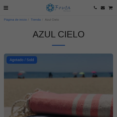
Página de inicio
Tienda
Azul Cielo
AZUL CIELO
Agotado / Sold