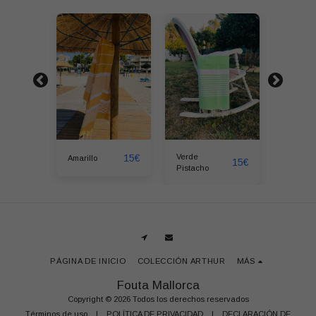
15
€
15
€
Verde
uesa
Amarillo
Azul Tu
15
€
Pistacho
PÁGINA DE INICIO
COLECCIÓN ARTHUR
MÁS
Fouta Mallorca
Copyright © 2026 Todos los derechos reservados
Términos de uso
|
POLÍTICA DE PRIVACIDAD
|
DECLARACIÓN DE