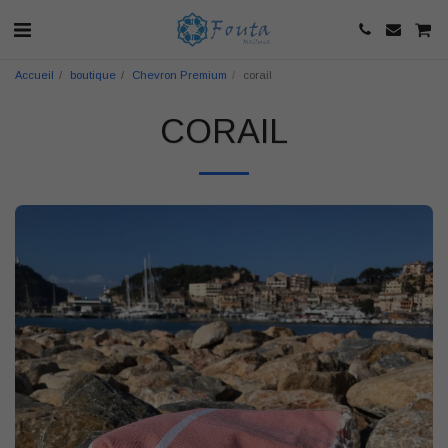
Accueil
boutique
Chevron Premium
corail
CORAIL