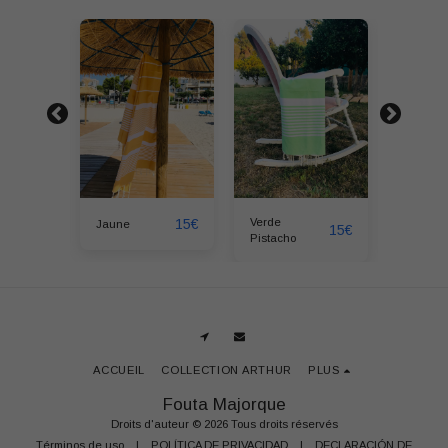
15
€
15
€
Verde
oise
Jaune
Bleu tu
15
€
Pistacho
ACCUEIL
COLLECTION ARTHUR
PLUS
Fouta Majorque
Droits d'auteur © 2026 Tous droits réservés
Términos de uso
|
POLÍTICA DE PRIVACIDAD
|
DECLARACIÓN DE