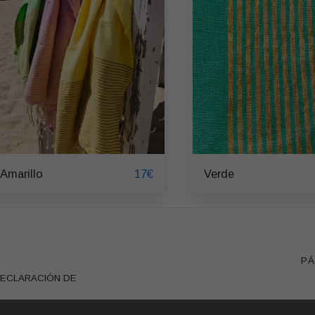
17
€
Amarillo
Verde
PÁ
ECLARACIÓN DE