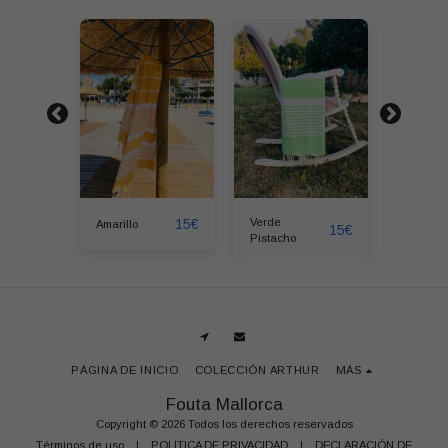
15
€
15
€
Verde
uesa
Amarillo
Azul Tu
15
€
Pistacho
PÁGINA DE INICIO
COLECCIÓN ARTHUR
MÁS
Fouta Mallorca
Copyright © 2026 Todos los derechos reservados
Términos de uso
|
POLÍTICA DE PRIVACIDAD
|
DECLARACIÓN DE