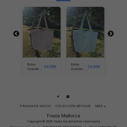
Bolso
Bolso
Bolso
24.90
€
24.90
€
24.90
€
Grande
Grande
Grande
ZIGZAG
ZIGZAG
ZIGZAG
Beige
Aguaverde
Azul Ro
PÁGINA DE INICIO
COLECCIÓN ARTHUR
MÁS
Fouta Mallorca
Copyright © 2026 Todos los derechos reservados